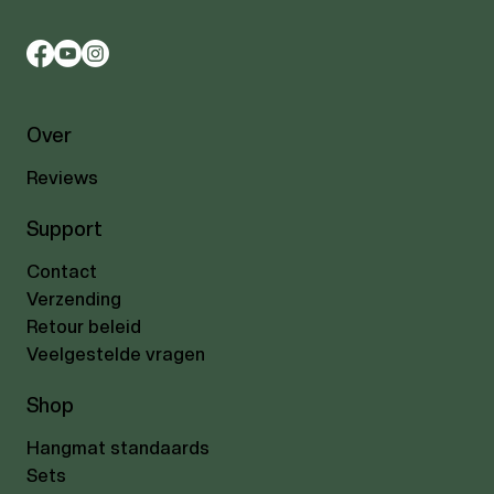
Over
Reviews
Support
Contact
Verzending
Retour beleid
Veelgestelde vragen
Shop
Hangmat standaards
Sets