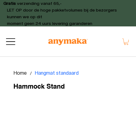
Gratis
verzending vanaf 65,-
LET OP door de hoge pakketvolumes bij de bezorgers
kunnen we op dit
moment geen 24 uurs levering garanderen
Home
/
Hangmat standaard
Hammock Stand